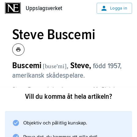
Uppslagsverket
Uppslagsverket
Logga in
Steve Buscemi
Buscemi
Steve,
,
född 1957,
[buseʹmi]
amerikansk skådespelare.
Steve Buscemi slog igenom som Mr Pink i
Vill du komma åt hela artikeln?
Quentin Tarantinos gangsterdrama ”De
hänsynslösa” (1992). Därefter har han tillhört
den amerikanska filmens främsta birollsgarde
med profilerade, udda och minutiöst
Objektiv och pålitlig kunskap.
utmejslade porträtt i bland annat ”Pulp