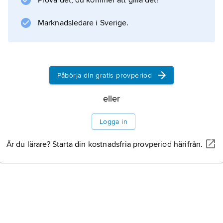
Prova det, du kommer att gilla det!
Fiction” (1994), ”Fargo” (1996), ”Kansas City”
(1996), ”The Big Lebowski”, ”Armageddon”
Marknadsledare i Sverige.
(båda 1998), ”Ghost World” (2000),
Påbörja din gratis provperiod
Information om artikeln
eller
Logga in
Är du lärare? Starta din kostnadsfria provperiod härifrån.