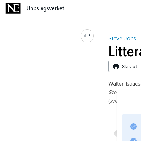
Uppslagsverket
Uppslagsverket
Steve Jobs
Litte
Skriv ut
Walter Isaacs
Steve Jobs: E
(svensk övers
Infor