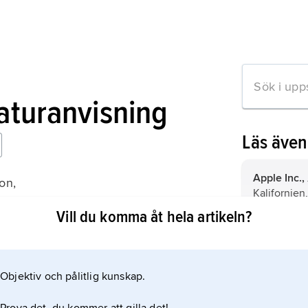
raturanvisning
Läs äve
Apple Inc.,
on,
Kalifornien
n biografi
multinatione
Vill du komma åt hela artikeln?
ättning 2011).
Wozniak
,
S
datorkonst
Steve Jobs
Objektiv och pålitlig kunskap.
mation om artikeln
datorföreta