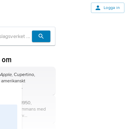
Logga in
n om
Apple
, Cupertino,
, amerikanskt
llt företag.
teve,
född 1950,
ruktör, tillsammans med
 grundare av
get Apple.