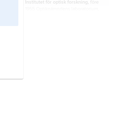
Institutet för optisk forskning,
före
bergsprängningsteknik.
1955 Optiknämndens laboratorium,
Stockholm, till 1999 en
industrigemensam
konkurrensneutral resurs för
Stiftelsen Svensk Industridesign,
forskning, utveckling, utbildning och
organisation, se
Svensk
service.
Industridesign
.
Stiftelsen för Strategisk Forskning,
SSF
, den största av de stiftelser som
bildats av medel från de tidigare
löntagarfonderna.
Stiftelsen för metallurgisk
forskning,
äldre namn på
Mefos
Metallurgical Research Institute AB
.
Svensk Form,
egentligen
Föreningen Svensk Form
, till 1976
Svenska Slöjdföreningen
, ideell