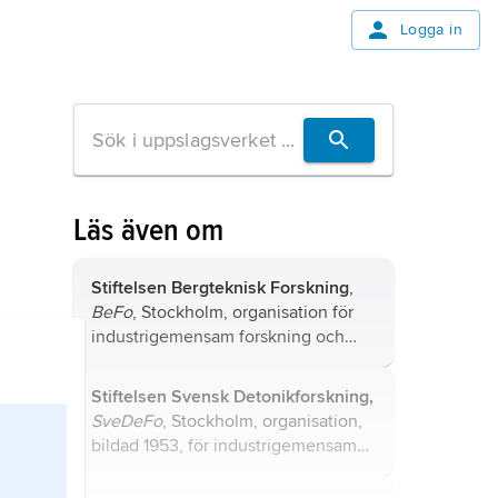
Logga in
Läs även om
Stiftelsen Bergteknisk Forskning
,
BeFo
, Stockholm, organisation för
industrigemensam forskning och
utveckling inom bergteknik med ca
30 intressenter.
Stiftelsen Svensk Detonikforskning,
SveDeFo
, Stockholm, organisation,
bildad 1953, för industrigemensam
forskning och utveckling inom
sprängämnesteknik och