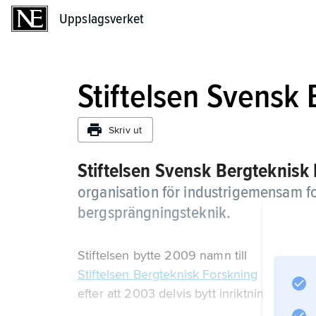
Uppslagsverket
Uppslagsverket
Stiftelsen Svensk
Skriv ut
Stiftelsen Svensk Bergteknisk
organisation för industrigemensam f
bergsprängningsteknik.
Stiftelsen bytte 2009 namn till
Stiftelsen Bergteknisk Forskning
efter att 2003 delvis bytt inriktning.