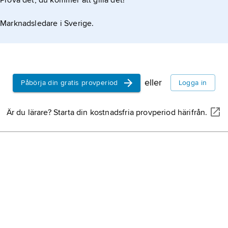
Prova det, du kommer att gilla det!
Marknadsledare i Sverige.
eller
Påbörja din gratis provperiod
Logga in
Är du lärare? Starta din kostnadsfria provperiod härifrån.