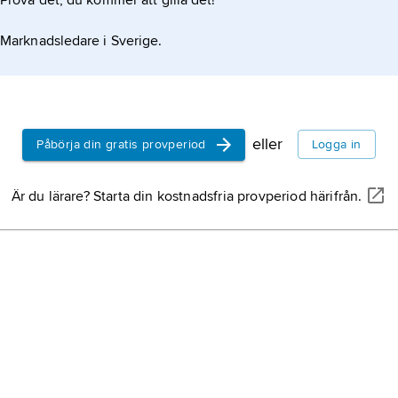
Prova det, du kommer att gilla det!
Marknadsledare i Sverige.
eller
Påbörja din gratis provperiod
Logga in
Är du lärare? Starta din kostnadsfria provperiod härifrån.