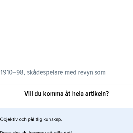
1910–98, skådespelare med revyn som
Vill du komma åt hela artikeln?
os Gösta Ekman och hamnade senare på
alang uppmärksammades av Kar de Mumma, med
etade, bl.a. i Folkanrevyerna, där Järrel med
Objektiv och pålitlig kunskap.
apade sin berömda Fibbanfigur. Kryddan i