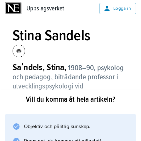
Uppslagsverket
Uppslagsverket
Logga in
Stina Sandels
Saʹndels, Stina,
1908–90, psykolog
och pedagog, biträdande professor i
utvecklingspsykologi vid
Lärarhögskolan i Stockholm 1964–73.
Vill du komma åt hela artikeln?
S. startade på 1950-talet Barnpsykologiska
forskningslaboratoriet (senare
forskningsinstitutet), som blev centrum för
Objektiv och pålitlig kunskap.
barnpsykologisk forskning i landet. S. var