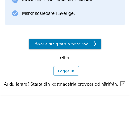
Prova det, du kommer att gilla det!
Marknadsledare i Sverige.
Påbörja din gratis provperiod
eller
Logga in
Är du lärare? Starta din kostnadsfria provperiod härifrån.