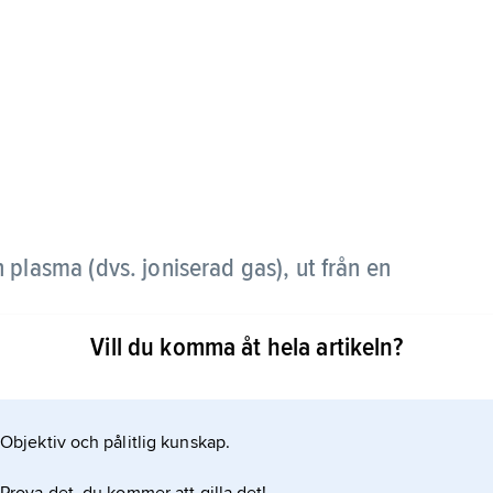
 plasma (dvs. joniserad gas), ut från en
Vill du komma åt hela artikeln?
assa hos stjärnor under skilda utvecklingsstadier.
variera mellan 10
Objektiv och pålitlig kunskap.