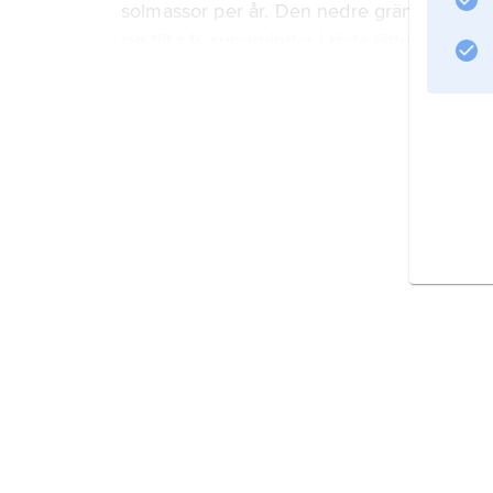
solmassor per år. Den nedre gränsen mots
sig till s.k. supervindar i röda jättestjärnor. 
Information om artikeln