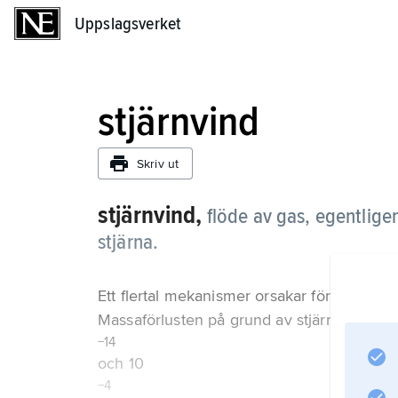
Uppslagsverket
Uppslagsverket
stjärnvind
Skriv ut
stjärnvind,
flöde av gas, egentligen
stjärna.
Ett flertal mekanismer orsakar förlust av m
Massaförlusten på grund av stjärnvind kan 
−14
och 10
−4