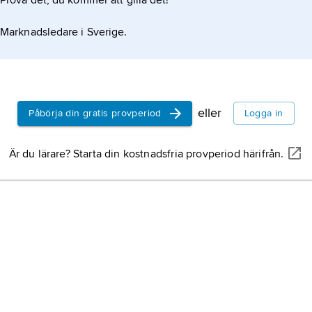
Prova det, du kommer att gilla det!
varar stjärnor av solens typ medan den övre hänför
Kraftig
Marknadsledare i Sverige.
eller
Påbörja din gratis provperiod
Logga in
Är du lärare? Starta din kostnadsfria provperiod härifrån.