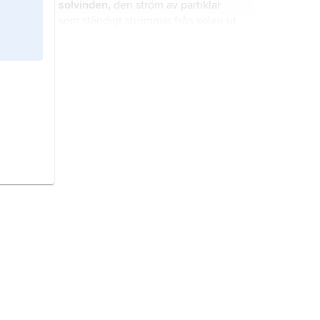
solvinden,
den ström av partiklar
som ständigt strömmar från solen ut
i solsystemet.
cirkumstellär materia,
materia (gas
och stoft) omkring stjärnor.
O-stjärna,
stjärna av spektraltyp O.
Rosettnebulosan,
emissionsnebulosa i stjärnbilden
Enhörningen
.
Chandrasekhar–Schönberg-
gränsen
, den största möjliga andel
av en stjärnas massa som kan
förekomma innanför det skal där
kärnreaktionerna sker.
vit dvärgstjärna,
vit dvärg
, kompakt