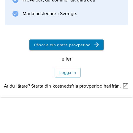
Prova det, du kommer att gilla det!
Marknadsledare i Sverige.
Påbörja din gratis provperiod
eller
Logga in
Är du lärare? Starta din kostnadsfria provperiod härifrån.