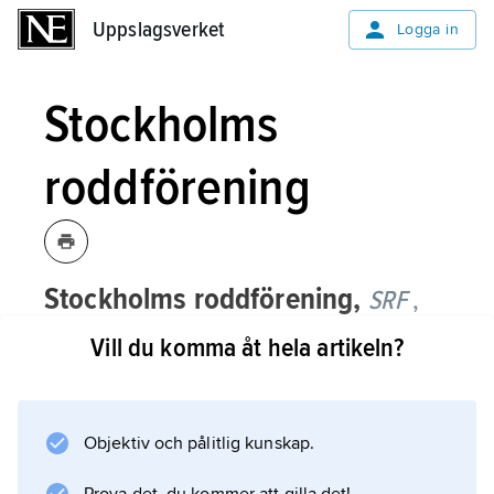
Uppslagsverket
Uppslagsverket
Logga in
Stockholms
roddförening
Stockholms roddförening,
SRF
,
stiftad 1880, en av landets
Vill du komma åt hela artikeln?
pionjärföreningar för rodd och
skridskosport.
Objektiv och pålitlig kunskap.
SRF utgick från Stockholms
gymnastikförening och låg i sin tur bakom