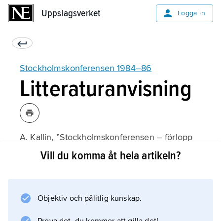
Uppslagsverket
Uppslagsverket
Logga in
Stockholmskonferensen 1984–86
Litteraturanvisning
A. Kallin, ”Stockholmskonferensen – förlopp
och resultat”,
Vill du komma åt hela artikeln?
UD informerar
1986.
Objektiv och pålitlig kunskap.