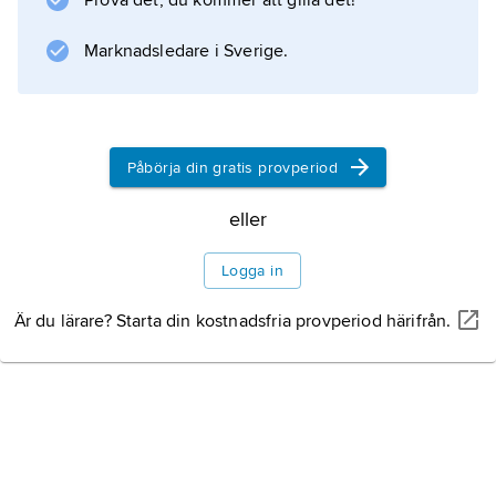
Prova det, du kommer att gilla det!
Information om artikeln
Marknadsledare i Sverige.
Påbörja din gratis provperiod
eller
Logga in
Är du lärare? Starta din kostnadsfria provperiod härifrån.