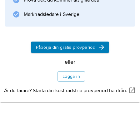
Prova det, du kommer att gilla det!
Marknadsledare i Sverige.
Påbörja din gratis provperiod
eller
Logga in
Är du lärare? Starta din kostnadsfria provperiod härifrån.