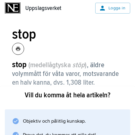
Uppslagsverket
Uppslagsverket
Logga in
stop
stop
(medellågtyska
stōp
)
,
äldre
volymmått för våta varor, motsvarande
en halv kanna, dvs. 1,308 liter.
Vill du komma åt hela artikeln?
Information om artikeln
Objektiv och pålitlig kunskap.