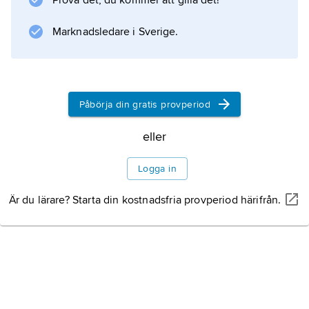
Prova det, du kommer att gilla det!
Marknadsledare i Sverige.
Påbörja din gratis provperiod
eller
Logga in
Är du lärare? Starta din kostnadsfria provperiod härifrån.