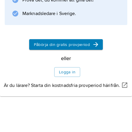
mansardtak och två envåningsflyglar under
Prova det, du kommer att gilla det!
brutna tak,
Marknadsledare i Sverige.
Information om artikeln
Påbörja din gratis provperiod
eller
Logga in
Är du lärare? Starta din kostnadsfria provperiod härifrån.