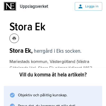
Uppslagsverket
Uppslagsverket
Logga in
Stora Ek
Stora Ek,
herrgård i Eks socken.
Mariestads kommun, Västergötland (Västra
Götalands län). Stora Ek nämns tidigast 1462
Vill du komma åt hela artikeln?
och ägdes från 1731 av Carl Fredrik och Ulrik
Scheffer, från 1786 av den senare ensam. På
deras initiativ byggdes 1768–78 den
nuvarande herrgårdsanläggningen, av sten
Objektiv och pålitlig kunskap.
med huvudbyggnad i två våningar under