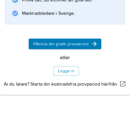
Prova det, du kommer att gilla det!
Læ
) är snarast bildat till ett gammalt ord
Marknadsledare i Sverige.
(fornvästnordiska
hlér
) för ’sjö’, ’hav’ e.död
Påbörja din gratis provperiod
eller
Information om artikeln
Logga in
Är du lärare? Starta din kostnadsfria provperiod härifrån.