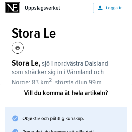
Uppslagsverket
Uppslagsverket
Logga in
Stora Le
Stora Le,
sjö i nordvästra Dalsland
som sträcker sig in i Värmland och
2
Norge; 83 km
, största djup 99 m.
Vill du komma åt hela artikeln?
Den är belägen i en sprickdal och däms i
södra änden av en moränrygg vid Ed. Stora
Le, som ingår i Dalslands kanal, hänger i norra
Objektiv och pålitlig kunskap.
delen samman med sjön Foxen. – Namnet (?
1273