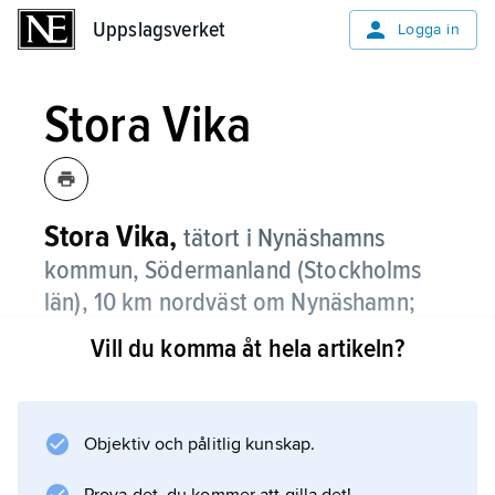
Uppslagsverket
Uppslagsverket
Logga in
Stora Vika
Stora Vika,
tätort i Nynäshamns
kommun, Södermanland (Stockholms
län), 10 km nordväst om Nynäshamn;
748
invånare (2021)
.
Vill du komma åt hela artikeln?
Stora Vika, som ligger på sydvästra Södertörn,
växte upp på 1940-talet i anslutning till en
kalkfyndighet. Numera är cementfabriken
Objektiv och pålitlig kunskap.
nedlagd, och de förvärvsarbetande pendlar till