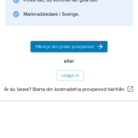
Prova det, du kommer att gilla det!
exempelvis Nynäshamn.
Marknadsledare i Sverige.
Information om artikeln
Påbörja din gratis provperiod
eller
Logga in
Är du lärare? Starta din kostnadsfria provperiod härifrån.