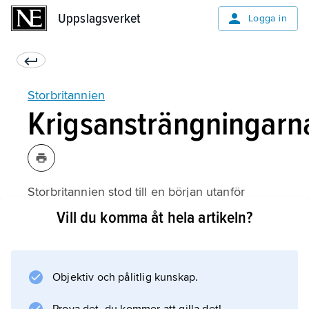
Uppslagsverket
Uppslagsverket
Logga in
Storbritannien
Krigsansträngningarn
Storbritannien stod till en början utanför
revolutionskrigen
Vill du komma åt hela artikeln?
i Europa, men 1793 förklarade Frankrike krig.
Med ett kort avbrott 1802–03 varade den
väldiga uppgörelsen med Frankrike och
Objektiv och pålitlig kunskap.
Storbritannien som huvudmotståndare i mer
än två årtionden. Länge låg Storbritannien och