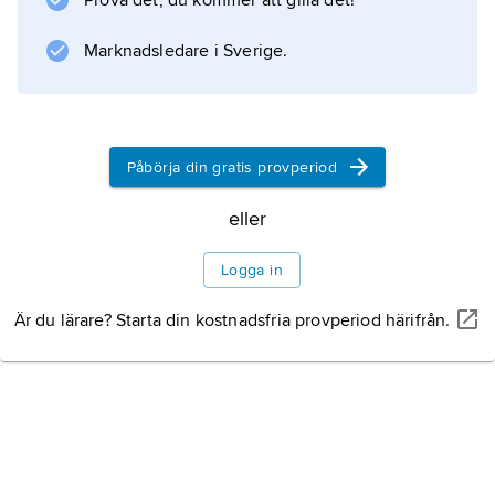
Prova det, du kommer att gilla det!
dess allierade under. England hotades en tid
till och med av en
Marknadsledare i Sverige.
Information om artikeln
Påbörja din gratis provperiod
eller
Logga in
Är du lärare? Starta din kostnadsfria provperiod härifrån.