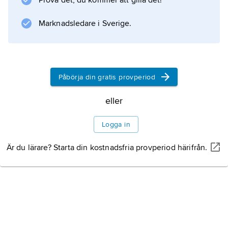
Prova det, du kommer att gilla det!
procent av befolkningen, framför allt
Marknadsledare i Sverige.
Information om artikeln
Påbörja din gratis provperiod
eller
Logga in
Är du lärare? Starta din kostnadsfria provperiod härifrån.