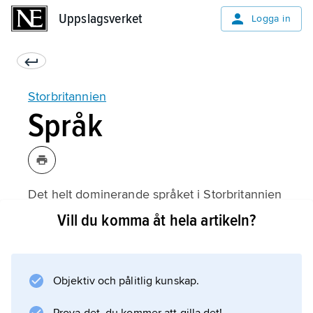
Uppslagsverket
Uppslagsverket
Logga in
Storbritannien
Språk
Det helt dominerande språket i Storbritannien
är engelska. Wales är dock ett delat
Vill du komma åt hela artikeln?
språkområde där det talas engelska och
walesiska, och båda språken är enligt lag
likställda i offentlig förvaltning. Walesiska
Objektiv och pålitlig kunskap.
(kymriska), som är ett keltiskt språk, talas av
cirka 500 000 personer, vilka utgör cirka 25