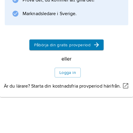
Prova det, du kommer att gilla det!
Marknadsledare i Sverige.
Påbörja din gratis provperiod
eller
Logga in
Är du lärare? Starta din kostnadsfria provperiod härifrån.