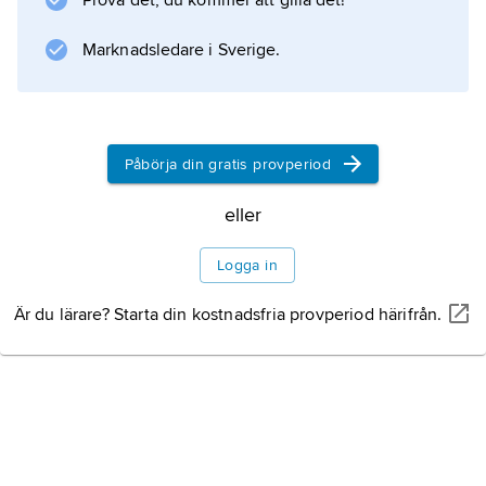
Prova det, du kommer att gilla det!
Frälsningsarmén. Enkla och lättillgängliga
sånger från Storbritannien och USA med vers
Marknadsledare i Sverige.
och refräng har varit en viktig del av
repertoaren.
Påbörja din gratis provperiod
Information om artikeln
eller
Logga in
Är du lärare? Starta din kostnadsfria provperiod härifrån.