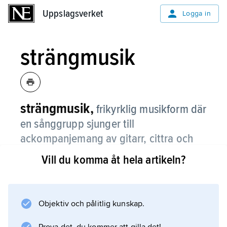
Uppslagsverket
Uppslagsverket
Logga in
strängmusik
strängmusik,
frikyrklig musikform där
en sånggrupp sjunger till
ackompanjemang av gitarr, cittra och
fiol, senare även piano, stråk- och
Vill du komma åt hela artikeln?
blåsinstrument.
Strängmusik, som växte fram under 1870-talet,
var kring sekelskiftet en ungdomens musik
Objektiv och pålitlig kunskap.
och återfinns i dag främst inom