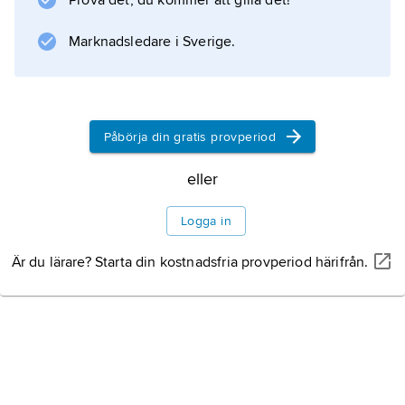
Prova det, du kommer att gilla det!
Marknadsledare i Sverige.
Information om artikeln
Påbörja din gratis provperiod
eller
Logga in
Är du lärare? Starta din kostnadsfria provperiod härifrån.