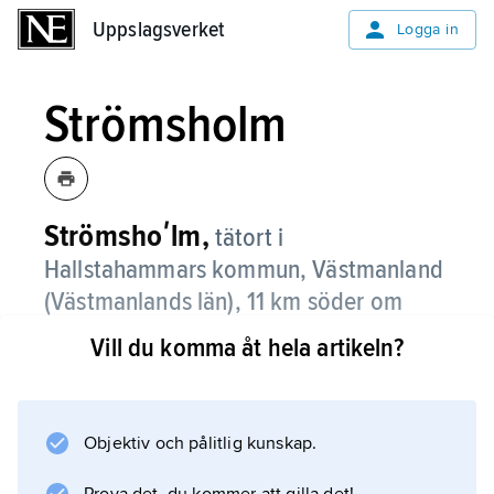
Uppslagsverket
Uppslagsverket
Logga in
Strömsholm
Strömshoʹlm,
tätort i
Hallstahammars kommun, Västmanland
(Västmanlands län), 11 km söder om
Hallstahammar; 701
invånare (2021)
.
Vill du komma åt hela artikeln?
Ortens framväxt är knuten till Strömsholms
slott.
Objektiv och pålitlig kunskap.
Litteraturanvisning