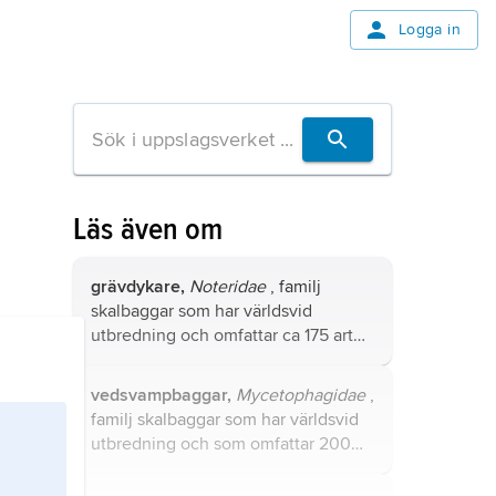
Logga in
Läs även om
grävdykare,
Noteridae
, familj
skalbaggar som har världsvid
utbredning och omfattar ca 175 arter,
varav två i Sverige,
Noterus
crassicornis
och
N. clavicornis
.
vedsvampbaggar,
Mycetophagidae
,
familj skalbaggar som har världsvid
utbredning och som omfattar 200
arter, varav elva i Sverige.