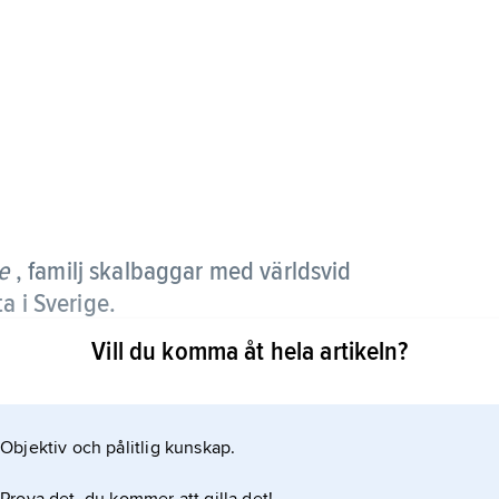
e
, familj skalbaggar med världsvid
a i Sverige.
Vill du komma åt hela artikeln?
brunsvarta med rödgula teckningar på
gräver gångar i sand eller dy, och livnär sig av
smer.
Objektiv och pålitlig kunskap.