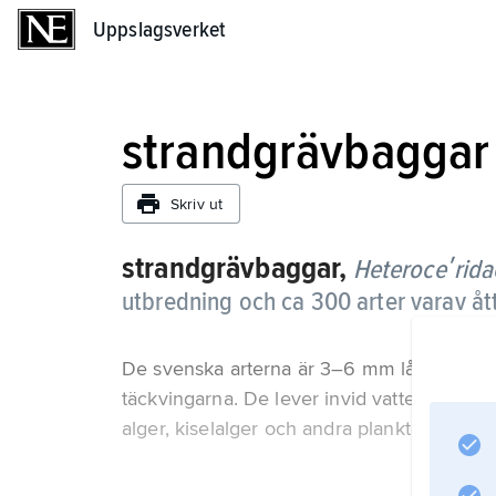
Uppslagsverket
Uppslagsverket
strandgrävbaggar
Skriv ut
strandgrävbaggar,
Heteroceʹrida
utbredning och ca 300 arter varav ått
De svenska arterna är 3–6 mm långa och 
täckvingarna. De lever invid vatten, där de 
alger, kiselalger och andra planktonorgani