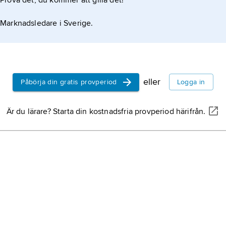
Prova det, du kommer att gilla det!
Marknadsledare i Sverige.
eller
Påbörja din gratis provperiod
Logga in
Är du lärare? Starta din kostnadsfria provperiod härifrån.