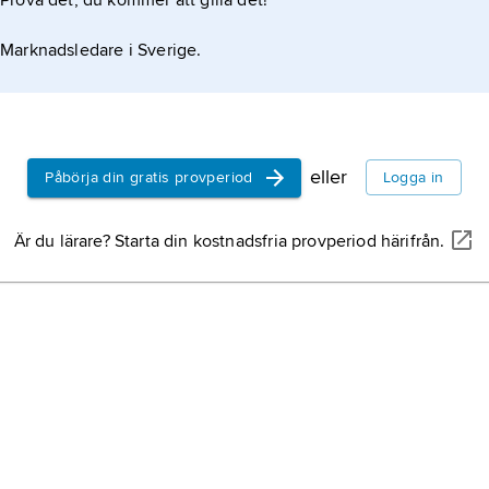
Prova det, du kommer att gilla det!
Marknadsledare i Sverige.
eller
Påbörja din gratis provperiod
Logga in
Är du lärare? Starta din kostnadsfria provperiod härifrån.