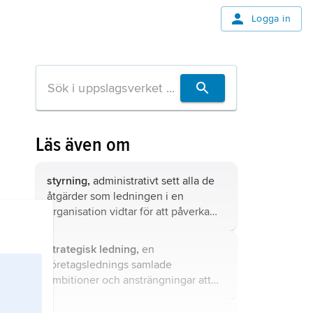
Logga in
Läs även om
styrning,
administrativt sett alla de
åtgärder som ledningen i en
organisation vidtar för att påverka
dess processer och resultat.
strategisk ledning,
en
företagslednings samlade
ambitioner och ansträngningar att
etablera och kommunicera en
gemensam, långsiktig färdriktning