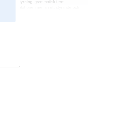
styrning,
grammatisk term:
för en hel organisation.
relationen mellan ett styrande och
ett styrt ord.
styrsystem,
inom företagsekonomi
de formaliserade delarna vid
styrning
av en organisation.
operativ styrning
, den kortsiktiga,
löpande styrningen av en
verksamhet.
optimalsökande styrning,
inom
reglertekniken styrning där en
process automatiskt ställs in så att
en kriteriefunktion maximeras eller
minimeras.
ekonomisk styrning,
detsamma som
ekonomistyrning
.