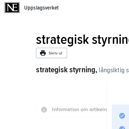
Uppslagsverket
Uppslagsverket
strategisk styrni
Skriv ut
strategisk styrning,
långsiktig s
Information om artikeln