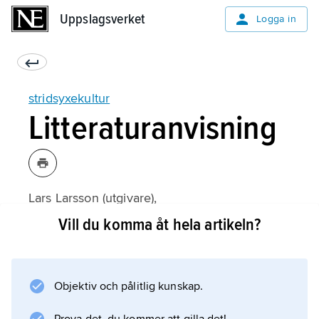
Uppslagsverket
Uppslagsverket
Logga in
stridsyxekultur
Litteraturanvisning
Lars Larsson (utgivare),
Stridsyxekultur i Sydskandinavien
Vill du komma åt hela artikeln?
(1989);
Objektiv och pålitlig kunskap.
Information om artikeln