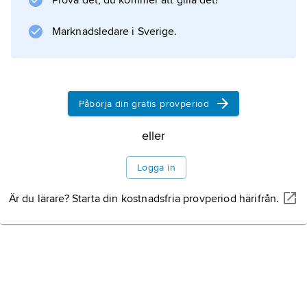
Prova det, du kommer att gilla det!
Marknadsledare i Sverige.
Påbörja din gratis provperiod
eller
Logga in
Är du lärare? Starta din kostnadsfria provperiod härifrån.