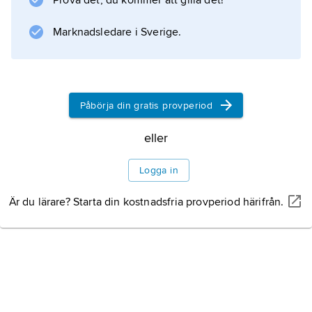
Prova det, du kommer att gilla det!
Marknadsledare i Sverige.
Påbörja din gratis provperiod
eller
Logga in
Är du lärare? Starta din kostnadsfria provperiod härifrån.