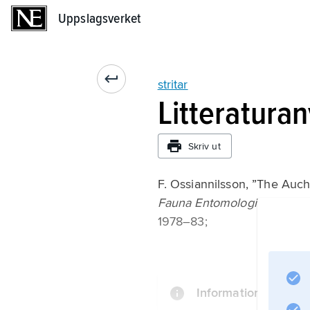
Uppslagsverket
Uppslagsverket
stritar
Litteraturan
Skriv ut
F. Ossiannilsson, ”The Au
Fauna Entomologica Scandi
1978–83;
Information om arti