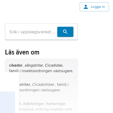
Logga in
Läs även om
cikador
,
sångstritar
,
Cicadidae
,
familj i insektsordningen växtsugare.
dvärgstritar,
Cicadellidae
, familj i
insektsordningen växtsugare.
tripsar
,
blåsfotingar
,
fransvingar
,
Thysanoptera
, ordning insekter som