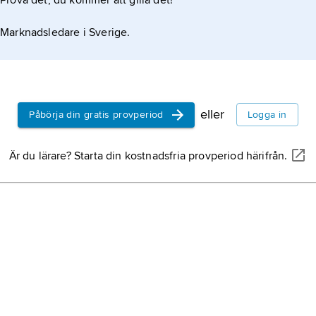
Prova det, du kommer att gilla det!
Marknadsledare i Sverige.
eller
Påbörja din gratis provperiod
Logga in
Är du lärare? Starta din kostnadsfria provperiod härifrån.