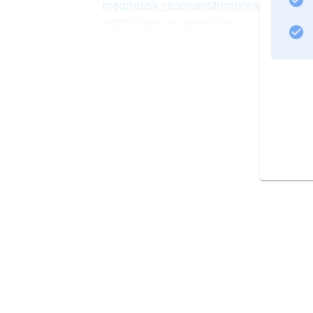
magnetisk resonanstomografi
(MRT), kan användas för
Information om artikeln