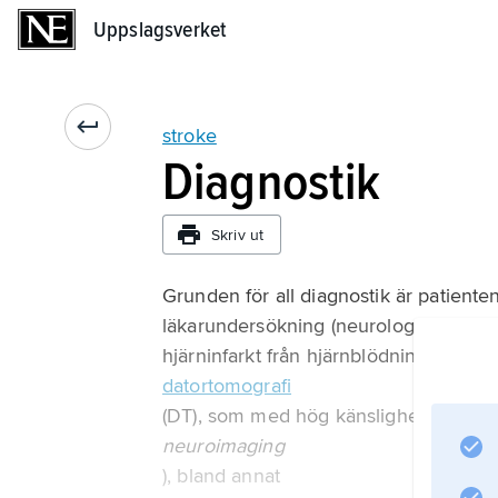
Uppslagsverket
Uppslagsverket
stroke
Diagnostik
Skriv ut
Grunden för all diagnostik är patiente
läkarundersökning (neurologiskt statu
hjärninfarkt från hjärnblödning med hj
datortomografi
(DT), som med hög känslighet påvisar 
neuroimaging
), bland annat