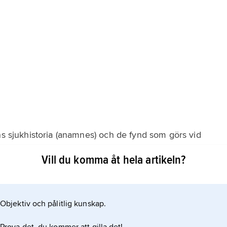
ns sjukhistoria (anamnes) och de fynd som görs vid
s). I den akuta utredningen särskiljer man med säkerhet
Vill du komma åt hela artikeln?
älp av
blödning. Andra avbildningstekniker (
Objektiv och pålitlig kunskap.