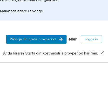
Prova det, du kommer att gilla det!
Marknadsledare i Sverige.
eller
Påbörja din gratis provperiod
Logga in
Är du lärare? Starta din kostnadsfria provperiod härifrån.