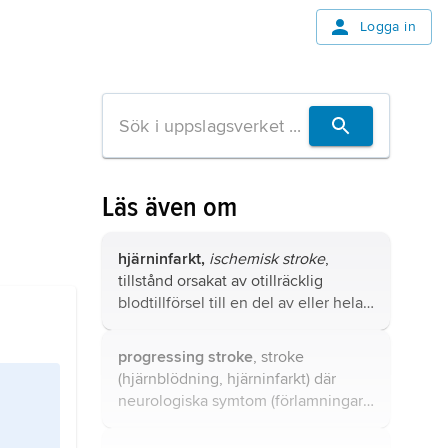
Logga in
Läs även om
hjärninfarkt,
ischemisk stroke
,
tillstånd orsakat av otillräcklig
blodtillförsel till en del av eller hela
hjärnan, så att hjärnvävnaden i det
drabbade området uppmjukas
progressing stroke
, stroke
(hjärnuppmjukning, encefalomalaci)
(hjärnblödning, hjärninfarkt) där
och nervceller dör.
neurologiska symtom (förlamningar
osv.) successivt förvärras eller
tillkommer under de första timmarna