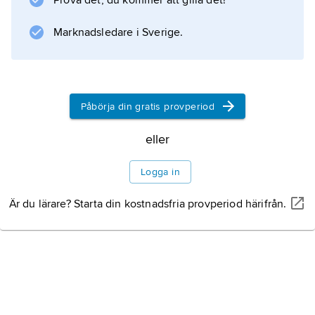
Prova det, du kommer att gilla det!
Marknadsledare i Sverige.
Information om artikeln
Påbörja din gratis provperiod
eller
Logga in
Är du lärare? Starta din kostnadsfria provperiod härifrån.