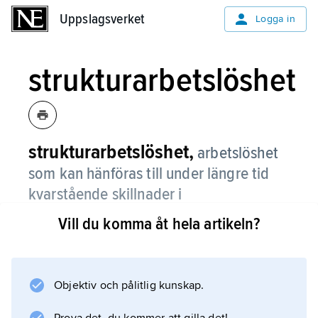
Uppslagsverket
Uppslagsverket
Logga in
strukturarbetslöshet
strukturarbetslöshet,
arbetslöshet
som kan hänföras till under längre tid
kvarstående skillnader i
arbetskraftsefterfrågans och
Vill du komma åt hela artikeln?
arbetskraftsutbudets sammansättning
avseende region, bransch, yrke eller
utbildning.
Objektiv och pålitlig kunskap.