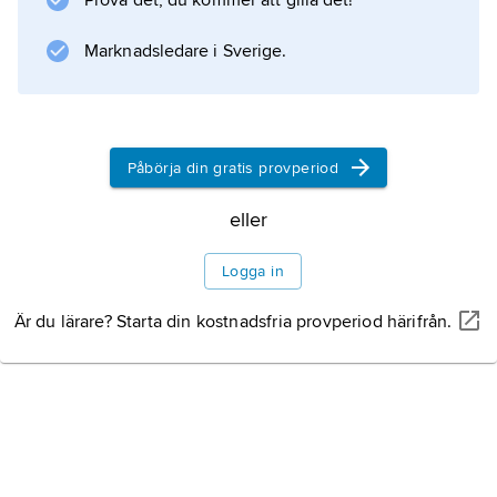
Prova det, du kommer att gilla det!
Marknadsledare i Sverige.
Information om artikeln
Påbörja din gratis provperiod
eller
Logga in
Är du lärare? Starta din kostnadsfria provperiod härifrån.