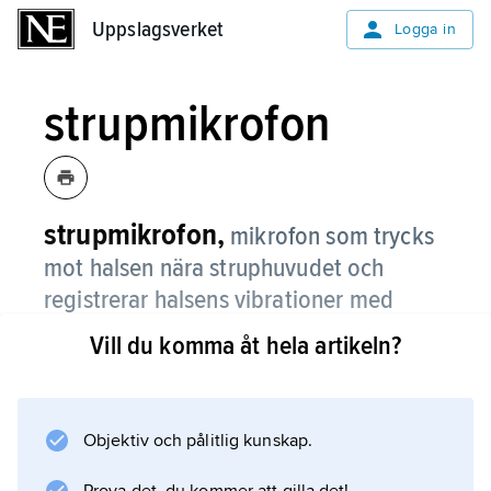
Uppslagsverket
Uppslagsverket
Logga in
strupmikrofon
strupmikrofon,
mikrofon som trycks
mot halsen nära struphuvudet och
registrerar halsens vibrationer med
talljudskaraktär.
Vill du komma åt hela artikeln?
En strupmikrofon är relativt okänslig för
luftburet ljud och kan användas i bullriga
miljöer.
Objektiv och pålitlig kunskap.