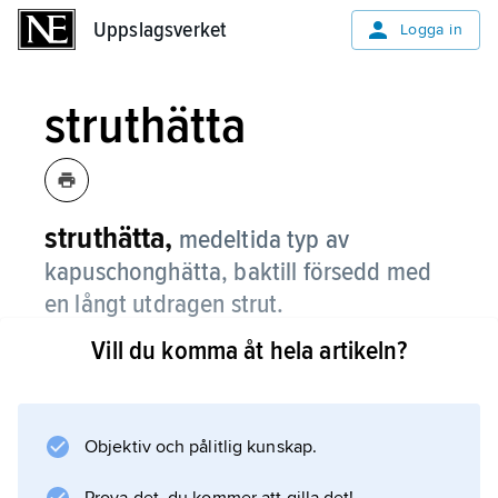
Uppslagsverket
Uppslagsverket
Logga in
struthätta
struthätta,
medeltida typ av
kapuschonghätta, baktill försedd med
en långt utdragen strut.
Vill du komma åt hela artikeln?
Hättan var vidsydd ett kragliknande axelslag
och drogs på över huvudet. Strutens längd
kunde visa bärarens rang. I Sverige är
struthättan känd från Bockstensmannens
Objektiv och pålitlig kunskap.
dräkt.