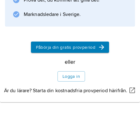
Prova det, du kommer att gilla det!
Marknadsledare i Sverige.
Information om artikeln
Påbörja din gratis provperiod
eller
Logga in
Är du lärare? Starta din kostnadsfria provperiod härifrån.