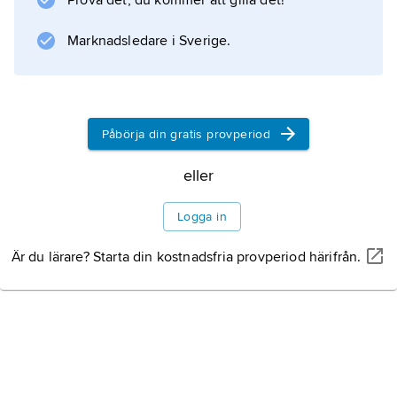
Prova det, du kommer att gilla det!
Marknadsledare i Sverige.
Påbörja din gratis provperiod
eller
Logga in
Är du lärare? Starta din kostnadsfria provperiod härifrån.