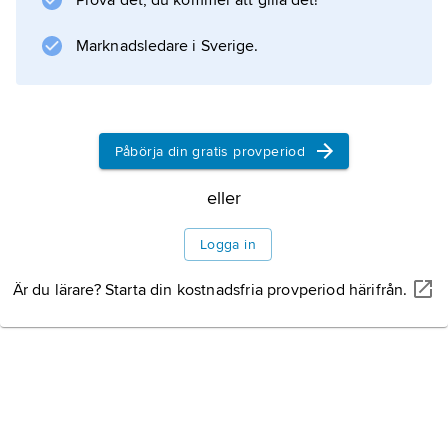
Prova det, du kommer att gilla det!
Marknadsledare i Sverige.
Påbörja din gratis provperiod
eller
Logga in
Är du lärare? Starta din kostnadsfria provperiod härifrån.