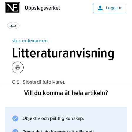
Uppslagsverket
Uppslagsverket
Logga in
studentexamen
Litteraturanvisning
C.E. Sjöstedt (utgivare),
Studentexamen 100 år
Vill du komma åt hela artikeln?
(1963);
Objektiv och pålitlig kunskap.
Information om artikeln