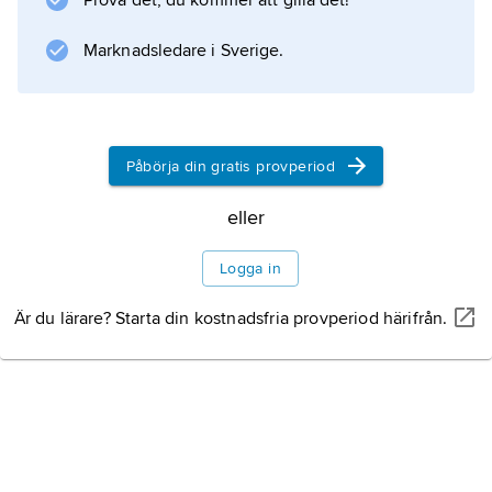
Prova det, du kommer att gilla det!
Marknadsledare i Sverige.
Påbörja din gratis provperiod
eller
Logga in
Är du lärare? Starta din kostnadsfria provperiod härifrån.