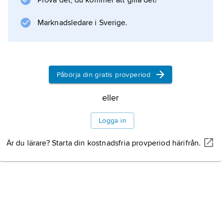
Prova det, du kommer att gilla det!
populärt på 1920- och 30-talen.
Marknadsledare i Sverige.
Information om artikeln
Påbörja din gratis provperiod
eller
Logga in
Är du lärare? Starta din kostnadsfria provperiod härifrån.