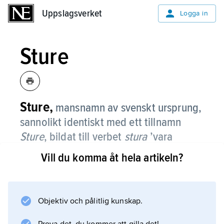
Uppslagsverket
Uppslagsverket
Logga in
Sture
Sture,
mansnamn av svenskt ursprung,
sannolikt identiskt med ett tillnamn
Sture
, bildat till verbet
stura
’vara
egensinnig’.
Vill du komma åt hela artikeln?
Namnet användes visserligen redan i
fornsvenskan som förnamn, men sedan 1700-
talet är det riksföreståndarna Sture som pojkar
Objektiv och pålitlig kunskap.
har uppkallats efter. Namnet var relativt