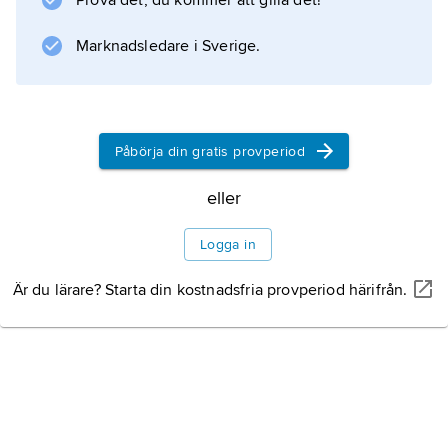
Prova det, du kommer att gilla det!
Marknadsledare i Sverige.
Påbörja din gratis provperiod
eller
Logga in
Är du lärare? Starta din kostnadsfria provperiod härifrån.