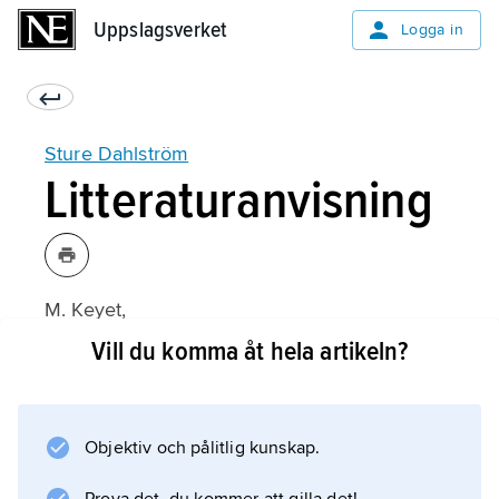
Uppslagsverket
Uppslagsverket
Logga in
Sture Dahlström
Litteraturanvisning
M. Keyet,
Sture Dahlström: En biografi
Vill du komma åt hela artikeln?
(2000).
Objektiv och pålitlig kunskap.
Information om artikeln