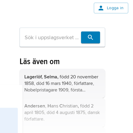
Logga in
Läs även om
Lagerlöf, Selma,
född 20 november
1858, död 16 mars 1940, författare,
Nobelpristagare 1909, första
kvinnliga ledamot av Svenska
Akademien från 1914; jämför
Andersen
,
H
ans
C
hristian
,
född 2
släktartikel
Lagerlöf
.
april 1805, död 4 augusti 1875, dansk
författare.