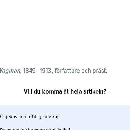
Wågman
, 1849–1913, författare och präst.
rlock Holmes:
Vill du komma åt hela artikeln?
Objektiv och pålitlig kunskap.
 Holmes, och den humoristiska distansen skapas
 misslyckanden.