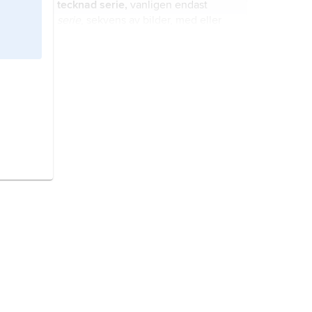
tecknad serie,
vanligen endast
serie
, sekvens av bilder, med eller
utan text, vilka berättar en historia
eller på annat sätt står i ett
tidsförhållande till varandra; termen
Stockholm,
tätort i Uppland och
används även som benämning på en
Södermanland (Stockholms län);
fortlöpande serietitel.
1 652 895 invånare (2024).
Irland,
ö i norra Atlanten, den näst
största av Brittiska öarna; 82 378
2
km
, 7,1 miljoner invånare (2022).
Venezuela
, stat i norra Sydamerika.
Danmark,
stat i Nordeuropa.
Färöarna,
ögrupp i norra Atlanten,
mellan Skottland och Island.