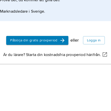
Prova det, du kommer att gilla det!
Marknadsledare i Sverige.
eller
Påbörja din gratis provperiod
Logga in
Är du lärare? Starta din kostnadsfria provperiod härifrån.