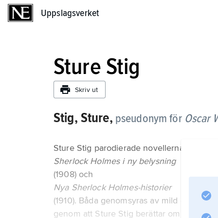
Uppslagsverket
Uppslagsverket
Sture Stig
Skriv ut
Stig, Sture,
pseudonym för
Oscar 
Sture Stig parodierade novellerna om She
Sherlock Holmes i ny belysning
(1908) och
Nya Sherlock Holmes-historier
(1910). Båda genomsyras av mild drift med
genom att Sture Stig berättar om hjältens