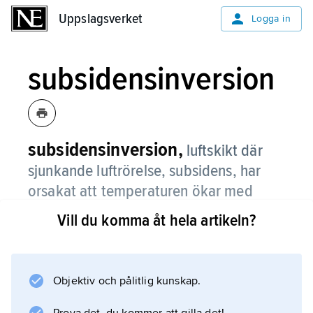
Uppslagsverket
Uppslagsverket
Logga in
subsidensinversion
subsidensinversion,
luftskikt där
sjunkande luftrörelse, subsidens, har
orsakat att temperaturen ökar med
höjden.
Vill du komma åt hela artikeln?
Subsidensinversioner är vanligast inom
högtrycksområden, där de, genom att de
bromsar luftens vertikala omblandning, har
Objektiv och pålitlig kunskap.
stor betydelse för vädret.