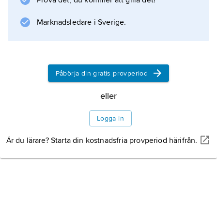
Prova det, du kommer att gilla det!
Marknadsledare i Sverige.
Information om artikeln
Påbörja din gratis provperiod
eller
Logga in
Är du lärare? Starta din kostnadsfria provperiod härifrån.