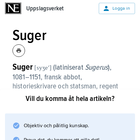
Uppslagsverket
Uppslagsverket
Logga in
Suger
Suger
(latiniserat
Sugerus
),
[syʒeʹ]
1081–1151, fransk abbot,
historieskrivare och statsman, regent
under Ludvig
VII
:s korståg 1147–49.
Vill du komma åt hela artikeln?
Suger var abbot för klostret i Saint-Denis och
lät omkring 1140 bygga om dess klosterkyrka
på ett sätt som innebar gotikens genombrott.
Objektiv och pålitlig kunskap.
Ombyggnadsarbetena beskrevs utförligt av