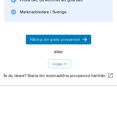
Prova det, du kommer att gilla det!
Suger själv, vilket ger värdefulla upplysningar
om byggandets organisation och finansiering
Marknadsledare i Sverige.
samt om kyrkobyggnadens symbolik.
Påbörja din gratis provperiod
Information om artikeln
eller
Logga in
Är du lärare? Starta din kostnadsfria provperiod härifrån.