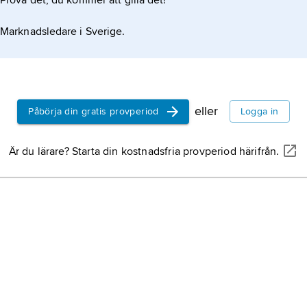
Prova det, du kommer att gilla det!
Marknadsledare i Sverige.
eller
Påbörja din gratis provperiod
Logga in
Är du lärare? Starta din kostnadsfria provperiod härifrån.