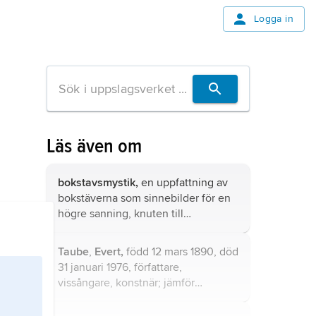
Logga in
Läs även om
bokstavsmystik,
en uppfattning av
bokstäverna som sinnebilder för en
högre sanning, knuten till
bokstävernas form, vokalernas och
konsonanternas särskilda betydelser,
Taube
,
Evert,
född 12 mars 1890, död
stavelseramsor, antalet bokstäver i
31 januari 1976, författare,
alfabetet eller bokstävernas
vissångare, konstnär; jämför
talvärden.
släktartikel
Taube
.