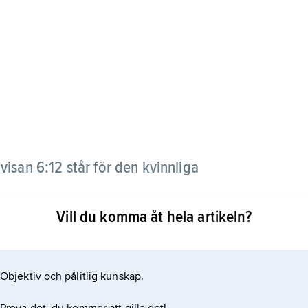
visan 6:12 står för den kvinnliga
Vill du komma åt hela artikeln?
(Sulem, Sunem)’ och återges så i flera nyare
ka sätt använts av bl.a. Wallin, Topelius och Levertin.
Objektiv och pålitlig kunskap.