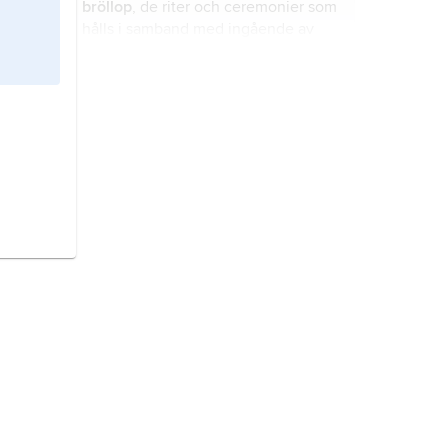
bröllop
, de riter och ceremonier som
hålls i samband med ingående av
äktenskap
.
Fader vår,
Vår fader
, kristenhetens
viktigaste bön och mest använda
text, på många språk benämnd efter
inledningsorden, så bland annat på
latin
pater noster
.
alfabet
, en uppsättning fonematiska
skrivtecken arrangerade i en viss
ordning (se
bokstavsordning
och
fonem
).
översättning,
överföring av ett
budskap från ett språk till ett annat,
vanligen i skriftlig form; jämför
tolkning
.
Bibeln
, ursprungligen ett ord som
betecknar en boksamling, så
småningom med betydelsen en