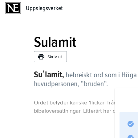
Uppslagsverket
Uppslagsverket
Sulamit
Skriv ut
Suʹlamit,
hebreiskt ord som i Höga 
huvudpersonen, ”bruden”.
Ordet betyder kanske ’flickan från Shulem 
bibelöversättningar. Litterärt har det på oli