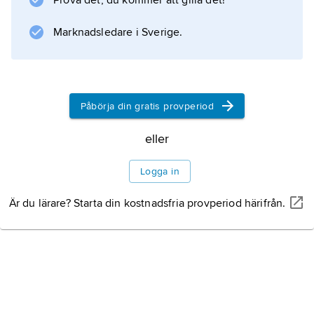
Prova det, du kommer att gilla det!
produkter med sulfadiazin som aktiv substans
Marknadsledare i Sverige.
är Hippotrim
®
, Tribrissen
®
och Trimediazin
Påbörja din gratis provperiod
®
.
eller
Logga in
Är du lärare? Starta din kostnadsfria provperiod härifrån.
Information om artikeln