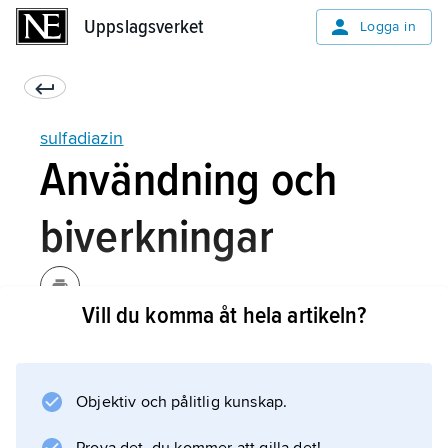
Uppslagsverket
Uppslagsverket
Logga in
sulfadiazin
Användning och
biverkningar
Vill du komma åt hela artikeln?
Sulfadiazin används mot bakteriella
infektioner hos häst, får, nötkreatur och svin.
Särskilt i kombination med substansen
Objektiv och pålitlig kunskap.
trimetoprim
hämmas bakterietillväxt effektivt. Exempel på