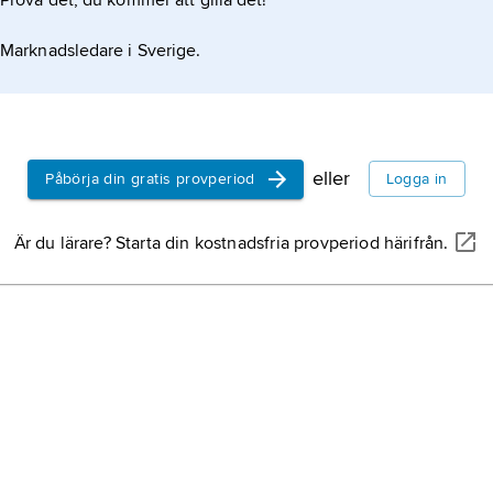
Prova det, du kommer att gilla det!
Marknadsledare i Sverige.
eller
Påbörja din gratis provperiod
Logga in
Är du lärare? Starta din kostnadsfria provperiod härifrån.