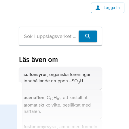
Logga in
Läs även om
sulfonsyror
, organiska föreningar
innehållande gruppen –SO
H.
3
acenaften
, C
H
, ett kristallint
12
10
aromatiskt kolväte, besläktat med
naftalen.
fosfonomyrsyra
, ämne med formeln