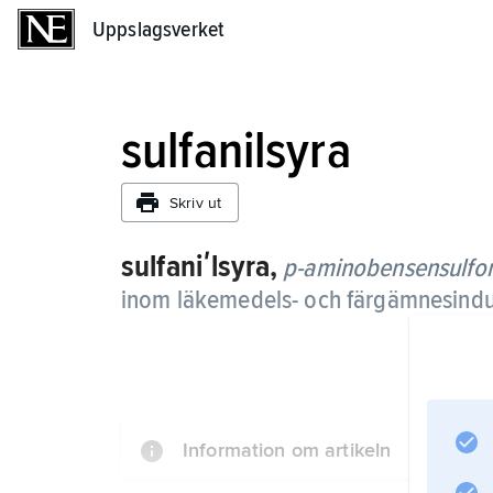
Uppslagsverket
Uppslagsverket
sulfanilsyra
Skriv ut
sulfaniʹlsyra,
p-aminobensensulfo
inom läkemedels- och färgämnesindu
Information om artikeln