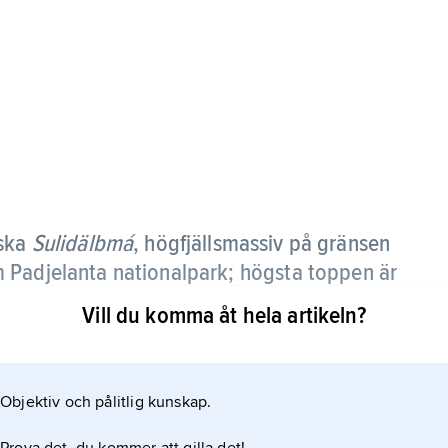
iska
Sulidälbmá
,
högfjällsmassiv på gränsen
 Padjelanta nationalpark; högsta toppen är
ö.h.).
Vill du komma åt hela artikeln?
. Salajekna.
Objektiv och pålitlig kunskap.