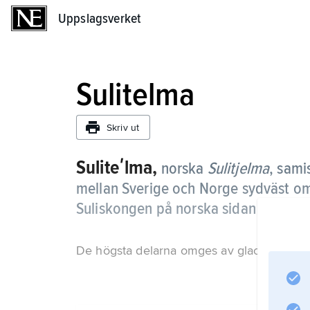
Uppslagsverket
Uppslagsverket
Sulitelma
Skriv ut
Suliteʹlma,
norska
Sulitjelma
, sam
mellan Sverige och Norge sydväst om
Suliskongen på norska sidan (1 913 m 
De högsta delarna omges av glaciärer, bl.a