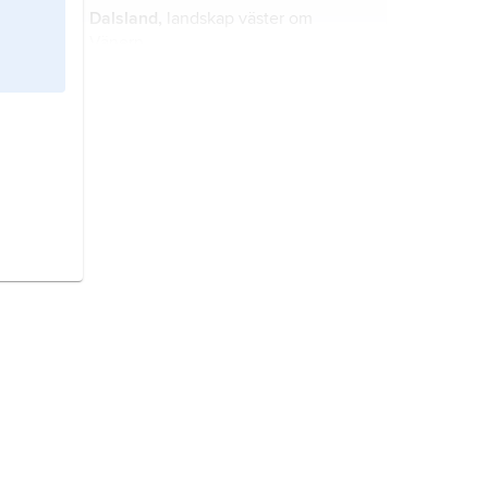
Dalsland,
landskap väster om
Vänern.
Härjedalen,
landskap i Norrland.
Jämtland,
landskap i Norrland.
Dalarna,
äldre form
Dalarne
,
landskap i Mellansverige, det största
och nordligaste i Svealand.
Bohuslän,
Sveriges västligaste
landskap, beläget vid Skagerrak.
Ångermanland,
landskap i Norrland.
Västergötland,
landskap i Götaland.