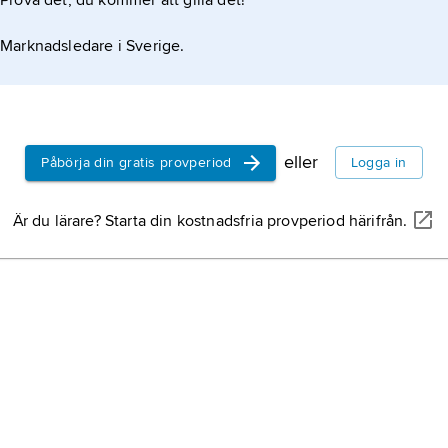
Prova det, du kommer att gilla det!
Marknadsledare i Sverige.
eller
Påbörja din gratis provperiod
Logga in
Är du lärare? Starta din kostnadsfria provperiod härifrån.