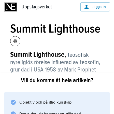
Uppslagsverket
Uppslagsverket
Logga in
Summit Lighthouse
Summit Lighthouse,
teosofisk
nyreligiös rörelse influerad av teosofin,
grundad i USA 1958 av Mark Prophet
(
1918–73
).
Vill du komma åt hela artikeln?
Efter Prophets död övertog hans hustru
Elizabeth Clare Prophet (född 1940)
ledarskapet i Summit Lighthouse, som sedan
Objektiv och pålitlig kunskap.
1974 även kallas