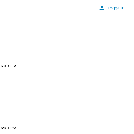
Logga in
bbadress.
.
bbadress.