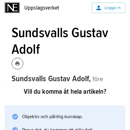
Uppslagsverket
Uppslagsverket
Logga in
Sundsvalls Gustav
Adolf
Sundsvalls Gustav Adolf,
före
detta församling i Härnösands stift,
Vill du komma åt hela artikeln?
Sundsvalls kommun, Medelpad.
Sundsvalls Gustav Adolf består av
stadsbebyggelse kring nedre Selångersån
Objektiv och pålitlig kunskap.
samt kuperad, glesbebyggd skogsmark