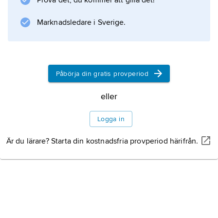
Prova det, du kommer att gilla det!
söderut.
Marknadsledare i Sverige.
Information om artikeln
Påbörja din gratis provperiod
eller
Logga in
Är du lärare? Starta din kostnadsfria provperiod härifrån.