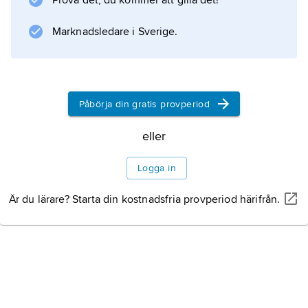
Prova det, du kommer att gilla det!
energianvändningen och elgenerering. Störst
genomslagskraft hade forskningen på
Marknadsledare i Sverige.
utvecklingen av solvärmesystem och solceller.
Påbörja din gratis provperiod
Information om artikeln
eller
Logga in
Är du lärare? Starta din kostnadsfria provperiod härifrån.