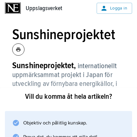
Uppslagsverket
Uppslagsverket
Logga in
Sunshineprojektet
Sunshineprojektet,
internationellt
uppmärksammat projekt i Japan för
utveckling av förnybara energikällor, i
synnerhet solenergi, geotermisk energi
Vill du komma åt hela artikeln?
och väteburen energi.
Det var med anledning av den första
oljekrisen som de japanska myndigheterna
Objektiv och pålitlig kunskap.
1974 påbörjade ett nytänkande inom