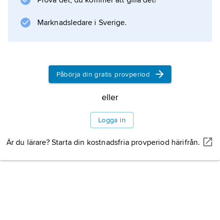
Prova det, du kommer att gilla det!
en diameter i genomsnitt på 30 000 km och
består mellan ett och två dygn. Se
Marknadsledare i Sverige.
Information om artikeln
Påbörja din gratis provperiod
eller
Logga in
Är du lärare? Starta din kostnadsfria provperiod härifrån.