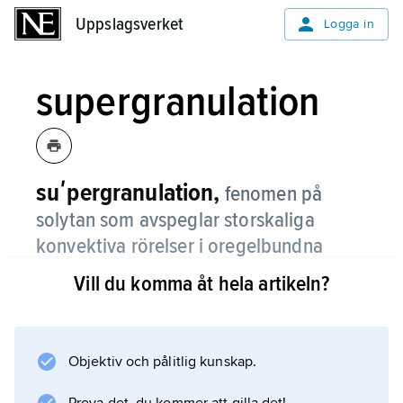
Uppslagsverket
Uppslagsverket
Logga in
supergranulation
suʹpergranulation,
fenomen på
solytan som avspeglar storskaliga
konvektiva rörelser i oregelbundna
cellmönster.
Vill du komma åt hela artikeln?
Materia stiger upp i cellernas centrum med en
hastighet på ca 0,1 km/s, rör sig utåt med ca
0,3 km/s och åter nedåt vid deras utkanter
Objektiv och pålitlig kunskap.
med en hastighet på ca 0,1 km/s. Cellerna har