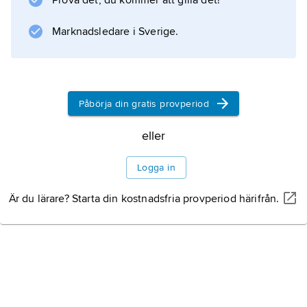
Prova det, du kommer att gilla det!
Marknadsledare i Sverige.
Påbörja din gratis provperiod
eller
Logga in
Är du lärare? Starta din kostnadsfria provperiod härifrån.