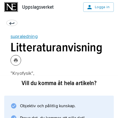
Uppslagsverket
Uppslagsverket
Logga in
supraledning
Litteraturanvisning
”Kryofysik”,
Kosmos
Vill du komma åt hela artikeln?
1988 (temanummer);
Objektiv och pålitlig kunskap.
Information om artikeln