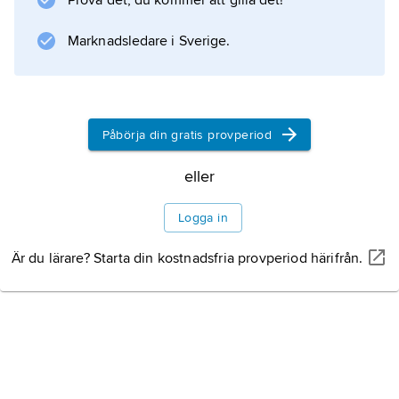
Prova det, du kommer att gilla det!
Marknadsledare i Sverige.
Påbörja din gratis provperiod
eller
Logga in
Är du lärare? Starta din kostnadsfria provperiod härifrån.