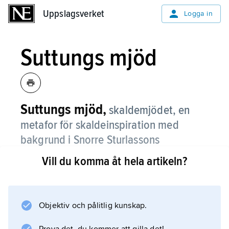
Uppslagsverket
Uppslagsverket
Logga in
Suttungs mjöd
Suttungs mjöd,
skaldemjödet, en
metafor för skaldeinspiration med
bakgrund i Snorre Sturlassons
berättelse om hur dvärgarna Fjalar och
Vill du komma åt hela artikeln?
Galar dräpte den vise Kvaser och
blandade hans blod med honung i tre
kärl (bl.a. kärlet
Odrörer
), som jätten
Objektiv och pålitlig kunskap.
Suttung sedan gömde i sitt berg.