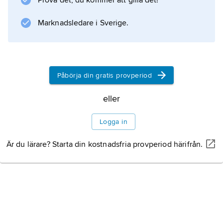
Prova det, du kommer att gilla det!
Marknadsledare i Sverige.
Påbörja din gratis provperiod
eller
Logga in
Är du lärare? Starta din kostnadsfria provperiod härifrån.